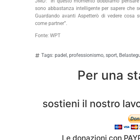
JMD: “In questo momento dobbiamo pensare c
sono abbastanza intelligente per sapere che se
Guardando avanti Aspetterò di vedere cosa s
come partner”.
Fonte: WPT
Tags:
padel
,
professionismo
,
sport
,
Belasteg
Per una st
sostieni il nostro l
Le donazioni con PAY