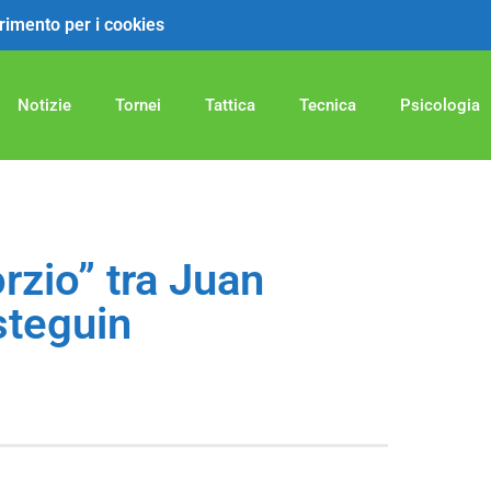
ferimento per i cookies
Notizie
Tornei
Tattica
Tecnica
Psicologia
orzio” tra Juan
steguin