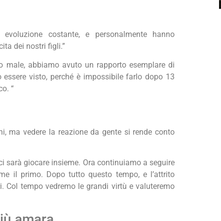
in evoluzione costante, e personalmente hanno
ta dei nostri figli.”
o male, abbiamo avuto un rapporto esemplare di
 essere visto, perché è impossibile farlo dopo 13
co. “
i, ma vedere la reazione da gente si rende conto
ci sarà giocare insieme. Ora continuiamo a seguire
ome il primo. Dopo tutto questo tempo, e l’attrito
tri. Col tempo vedremo le grandi virtù e valuteremo
più amara