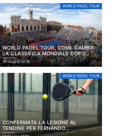
WORLD PADEL TOUR
WORLD PADEL TOUR, COME CAMBIA
LA CLASSIFICA MONDIALE DOPO
BUENOS AIRES
13 Giugno 2019
WORLD PADEL TOUR
CONFERMATA LA LESIONE AL
TENDINE PER FERNANDO
BELASTEGUÍN