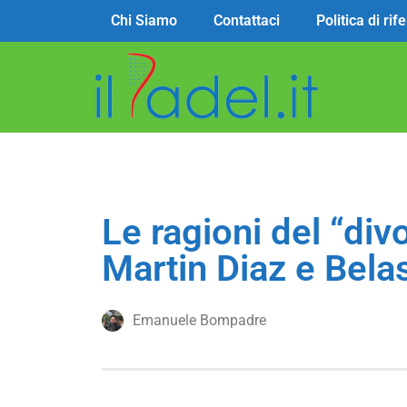
Chi Siamo
Contattaci
Politica di ri
Le ragioni del “div
Martin Diaz e Bela
Emanuele Bompadre