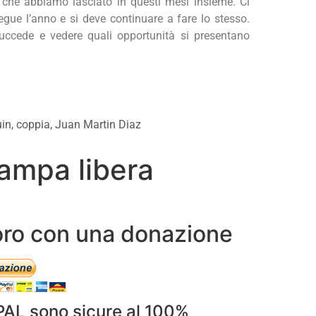
he abbiamo lasciato in questi mesi insieme. Ci
gue l’anno e si deve continuare a fare lo stesso.
uccede e vedere quali opportunità si presentano
uin
,
coppia
,
Juan Martin Diaz
ampa libera
avoro con una donazione
PAL sono sicure al 100%