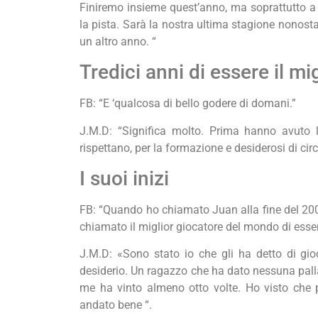
Finiremo insieme quest’anno, ma soprattutto a
la pista. Sarà la nostra ultima stagione nono
un altro anno. “
Tredici anni di essere il mi
FB: “E ‘qualcosa di bello godere di domani.”
J.M.D: “Significa molto. Prima hanno avuto la
rispettano, per la formazione e desiderosi di cir
I suoi inizi
FB: “Quando ho chiamato Juan alla fine del 2001
chiamato il miglior giocatore del mondo di esse
J.M.D: «Sono stato io che gli ha detto di gi
desiderio. Un ragazzo che ha dato nessuna pal
me ha vinto almeno otto volte. Ho visto che
andato bene “.