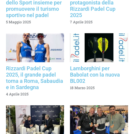
dello Sport insieme per
protagonista della
promuovere il turismo
Rizzardi Padel Cup
sportivo nel padel
2025
5 Maggio 2025
7 Aprile 2025
Rizzardi Padel Cup
Lamborghini per
2025, il grande padel
Babolat con la nuova
torna a Roma, Sabaudia
BL002
e in Sardegna
18 Marzo 2025
4 Aprile 2025