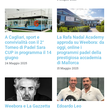
A Cagliari, sport e
La Rafa Nadal Academy
convivialità con il 2°
approda su Weebora: da
Torneo di Padel Sara
oggi, online i
CUP in programma il 14
programmi padel della
giugno
prestigiosa accademia
di Mallorca
24 Maggio 2025
15 Maggio 2025
Weebora e La Gazzetta
Edoardo Leo