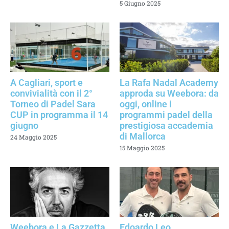
5 Giugno 2025
A Cagliari, sport e
La Rafa Nadal Academy
convivialità con il 2°
approda su Weebora: da
Torneo di Padel Sara
oggi, online i
CUP in programma il 14
programmi padel della
giugno
prestigiosa accademia
di Mallorca
24 Maggio 2025
15 Maggio 2025
Weebora e La Gazzetta
Edoardo Leo