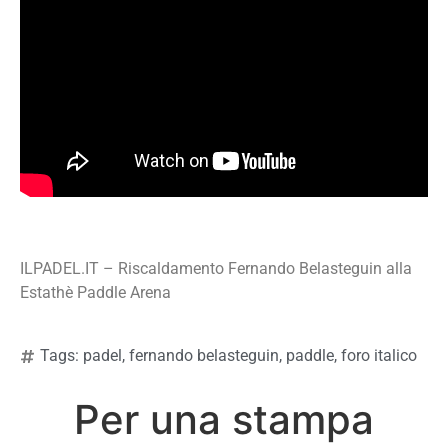
ILPADEL.IT – Riscaldamento Fernando Belasteguin alla
Estathè Paddle Arena
Tags:
padel
,
fernando belasteguin
,
paddle
,
foro italico
Per una stampa