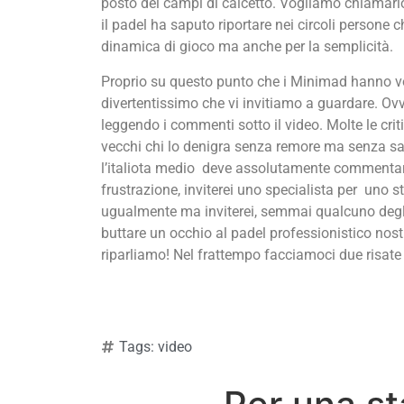
posto dei campi di calcetto. Vogliamo chiamarl
il padel ha saputo riportare nei circoli persone c
dinamica di gioco ma anche per la semplicità.
Proprio su questo punto che i Minimad hanno vol
divertentissimo che vi invitiamo a guardare. Ov
leggendo i commenti sotto il video. Molte le cri
vecchi chi lo denigra senza remore ma senza s
l’italiota medio deve assolutamente commentar
frustrazione, inviterei uno specialista per uno 
ugualmente ma inviterei, semmai qualcuno degli
buttare un occhio al padel professionistico nos
riparliamo! Nel frattempo facciamoci due risate
Tags:
video