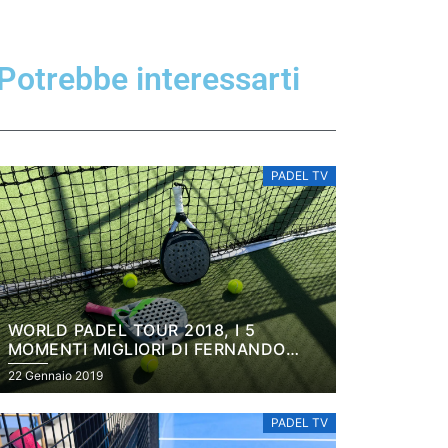
Potrebbe interessarti
PADEL TV
WORLD PADEL TOUR 2018, I 5
MOMENTI MIGLIORI DI FERNANDO
BELASTEGUÍN
22 Gennaio 2019
PADEL TV