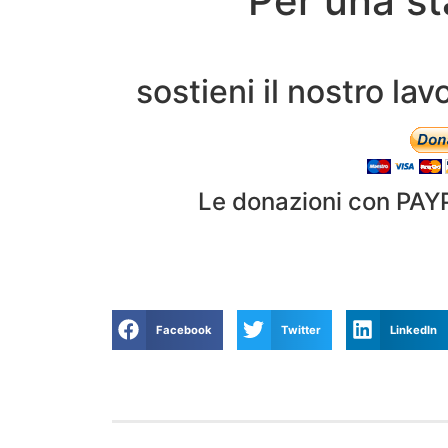
Per una st
sostieni il nostro l
Le donazioni con PAY
Facebook
Twitter
LinkedIn