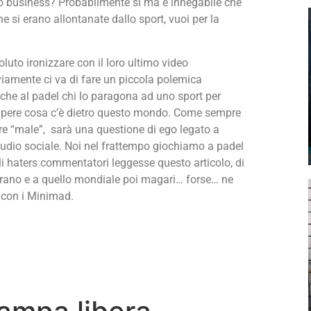
o business? Probabilmente si ma è innegabile che
he si erano allontanate dallo sport, vuoi per la
uto ironizzare con il loro ultimo video
viamente ci va di fare un piccola polemica
tiche al padel chi lo paragona ad uno sport per
apere cosa c’è dietro questo mondo. Come sempre
e “male”, sarà una questione di ego legato a
studio sociale. Noi nel frattempo giochiamo a padel
 haters commentatori leggesse questo articolo, di
trano e a quello mondiale poi magari… forse… ne
 con i Minimad.