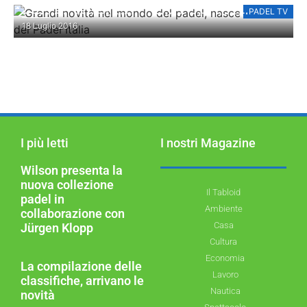
PADEL TV
GRANDI NOVITÀ NEL MONDO DEL PADEL,
18 Luglio 2016
NASCE OFFICINE DEL PADEL ITALIA
I più letti
I nostri Magazine
Wilson presenta la
nuova collezione
Il Tabloid
padel in
Ambiente
collaborazione con
Casa
Jürgen Klopp
Cultura
Economia
La compilazione delle
Lavoro
classifiche, arrivano le
Nautica
novità