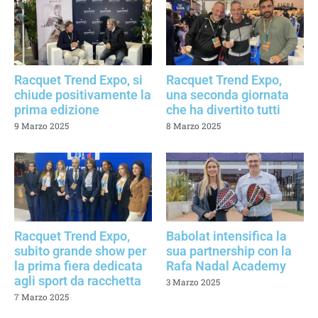
Racquet Trend Expo, si
Racquet Trend Expo,
chiude positivamente la
una seconda giornata
prima edizione
che ha divertito tutti
9 Marzo 2025
8 Marzo 2025
Racquet Trend Expo,
Babolat intensifica la
subito grande show per
sua partnership con la
la prima fiera dedicata
Rafa Nadal Academy
agli sport da racchetta
3 Marzo 2025
7 Marzo 2025