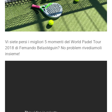
Vi siete persi i migliori 5 momenti del World Padel Tour
2018 di Fernando Belastéguin? No problem rivediamoli
insieme!