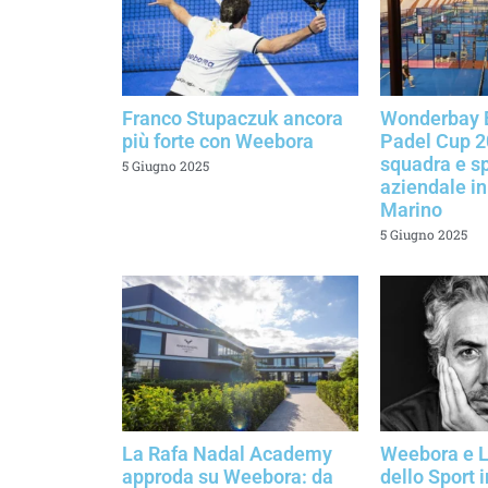
Franco Stupaczuk ancora
Wonderbay 
più forte con Weebora
Padel Cup 20
squadra e sp
5 Giugno 2025
aziendale i
Marino
5 Giugno 2025
La Rafa Nadal Academy
Weebora e L
approda su Weebora: da
dello Sport 