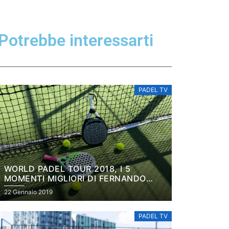
Potrebbe interessarti
PADEL TV
WORLD PADEL TOUR 2018, I 5
MOMENTI MIGLIORI DI FERNANDO
BELASTEGUÍN
22 Gennaio 2019
PADEL TV