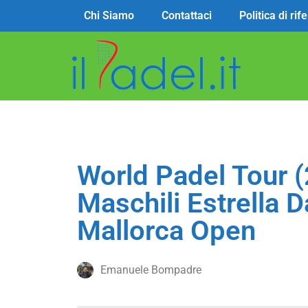
Chi Siamo
Contattaci
Politica di ri
World Padel Tour (
Maschili Estrella
Mallorca Open
Emanuele Bompadre