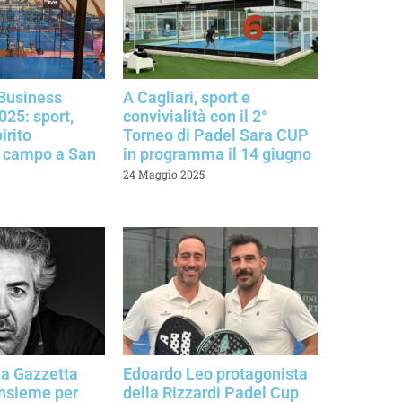
Business
A Cagliari, sport e
25: sport,
convivialità con il 2°
irito
Torneo di Padel Sara CUP
n campo a San
in programma il 14 giugno
24 Maggio 2025
a Gazzetta
Edoardo Leo protagonista
insieme per
della Rizzardi Padel Cup