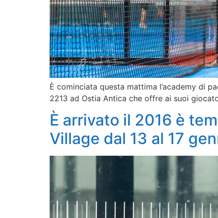
È cominciata questa mattima l’academy di padel
2213 ad Ostia Antica che offre ai suoi giocato
È arrivato il 2016 è te
Village dal 13 al 17 ge