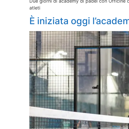
Due giorni di academy di padel con Officine d
atleti
È iniziata oggi l’acade