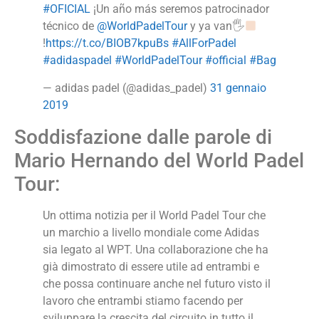
#OFICIAL
¡Un año más seremos patrocinador
técnico de
@WorldPadelTour
y ya van🖐
!
https://t.co/BIOB7kpuBs
#AllForPadel
#adidaspadel
#WorldPadelTour
#official
#Bag
— adidas padel (@adidas_padel)
31 gennaio
2019
Soddisfazione dalle parole di
Mario Hernando del World Padel
Tour:
Un ottima notizia per il World Padel Tour che
un marchio a livello mondiale come Adidas
sia legato al WPT. Una collaborazione che ha
già dimostrato di essere utile ad entrambi e
che possa continuare anche nel futuro visto il
lavoro che entrambi stiamo facendo per
sviluppare la crescita del circuito in tutto il