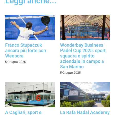
Leggi anche...
Franco Stupaczuk
Wonderbay Business
ancora più forte con
Padel Cup 2025: sport,
Weebora
squadra e spirito
aziendale in campo a
5 Giugno 2025
San Marino
5 Giugno 2025
A Cagliari, sport e
La Rafa Nadal Academy