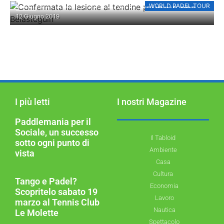
WORLD PADEL TOUR
CONFERMATA LA LESIONE AL TENDINE PER
12 Giugno 2019
FERNANDO BELASTEGUÍN
I più letti
I nostri Magazine
Paddlemania per il
Sociale, un successo
Il Tabloid
sotto ogni punto di
Ambiente
vista
Casa
Cultura
Tango e Padel?
Economia
Scopritelo sabato 19
Lavoro
marzo al Tennis Club
Nautica
Le Molette
Spettacolo