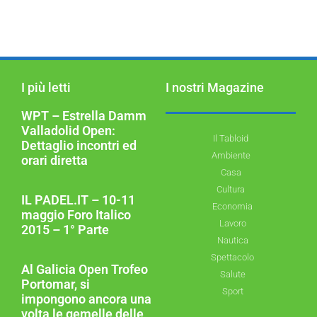
I più letti
I nostri Magazine
WPT – Estrella Damm
Valladolid Open:
Il Tabloid
Dettaglio incontri ed
Ambiente
orari diretta
Casa
Cultura
IL PADEL.IT – 10-11
Economia
maggio Foro Italico
Lavoro
2015 – 1° Parte
Nautica
Spettacolo
Al Galicia Open Trofeo
Salute
Portomar, si
Sport
impongono ancora una
volta le gemelle delle