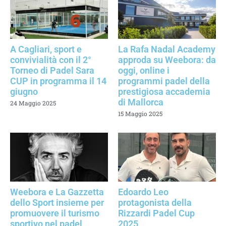
A Cagliari, sport e
La Rafa Nadal Academy
convivialità con il 2°
approda su Weebora: da
Torneo di Padel Sara
oggi, online i
CUP in programma il 14
programmi padel della
giugno
prestigiosa accademia
di Mallorca
24 Maggio 2025
15 Maggio 2025
Weebora e La Gazzetta
Edoardo Leo
dello Sport insieme per
protagonista della
promuovere il turismo
Rizzardi Padel Cup
sportivo nel padel
2025