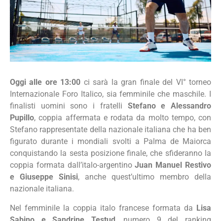
Oggi alle ore 13:00
ci sarà la gran finale del VI° torneo
Internazionale Foro Italico, sia femminile che maschile. I
finalisti uomini sono i fratelli
Stefano e Alessandro
Pupillo
, coppia affermata e rodata da molto tempo, con
Stefano rappresentate della nazionale italiana che ha ben
figurato durante i mondiali svolti a Palma de Maiorca
conquistando la sesta posizione finale, che sfideranno la
coppia formata dall’italo-argentino
Juan Manuel Restivo
e Giuseppe Sinisi
, anche quest’ultimo membro della
nazionale italiana.
Nel femminile la coppia italo francese formata da
Lisa
Sabino e Sandrine Testud
, numero 9 del ranking