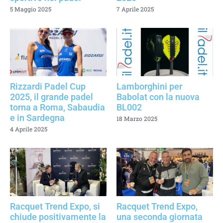
5 Maggio 2025
7 Aprile 2025
Rizzardi Padel Cup
Lamborghini per
2025, il grande padel
Babolat con la nuova
torna a Roma, Sabaudia
BL002
e in Sardegna
18 Marzo 2025
4 Aprile 2025
Racquet Trend Expo, si
Racquet Trend Expo,
chiude positivamente la
una seconda giornata