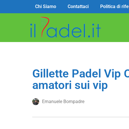
Chi Siamo
Contattaci
Politica di ri
Gillette Padel Vip 
amatori sui vip
Emanuele Bompadre