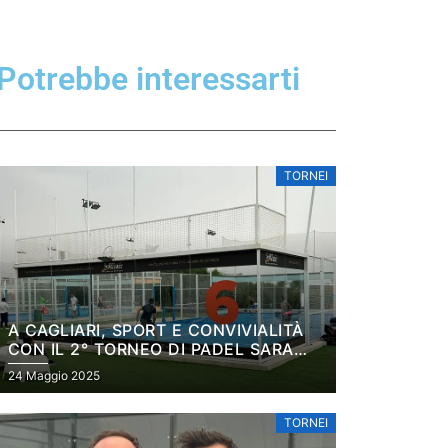
Potrebbe interessarti
TORNEI
A CAGLIARI, SPORT E CONVIVIALITÀ
CON IL 2° TORNEO DI PADEL SARA
CUP IN PROGRAMMA IL 14 GIUGNO
24 Maggio 2025
TORNEI