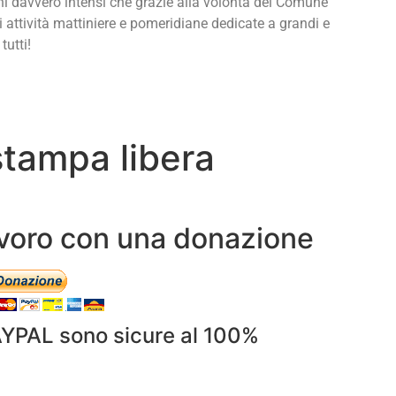
ni davvero intensi che grazie alla volontà del Comune
i attività mattiniere e pomeridiane dedicate a grandi e
tutti!
stampa libera
lavoro con una donazione
AYPAL sono sicure al 100%