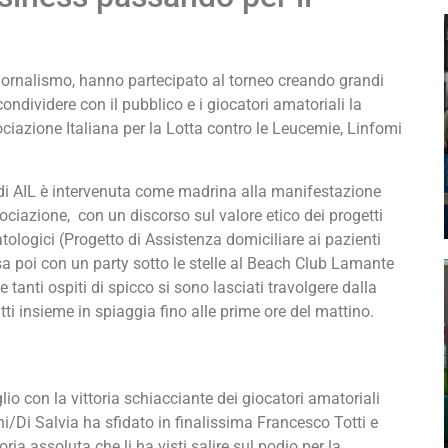
giornalismo, hanno partecipato al torneo creando grandi
ndividere con il pubblico e i giocatori amatoriali la
ciazione Italiana per la Lotta contro le Leucemie, Linfomi
 di AIL è intervenuta come madrina alla manifestazione
ociazione, con un discorso sul valore etico dei progetti
atologici (Progetto di Assistenza domiciliare ai pazienti
a poi con un party sotto le stelle al Beach Club Lamante
e tanti ospiti di spicco si sono lasciati travolgere dalla
i insieme in spiaggia fino alle prime ore del mattino.
lio con la vittoria schiacciante dei giocatori amatoriali
ini/Di Salvia ha sfidato in finalissima Francesco Totti e
ria assoluta che li ha visti salire sul podio per la