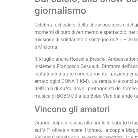
giornalismo
Celebrità del calcio, dello show business e del 
momenti di puro divertimento e spettacolo, per co
missione di solidarietà a sostegno di AIL – Asso
e Mieloma.
Il 5 luglio anche Rossella Brescia, Ambassador
insieme a Francesco Gesualdi, Direttore dell’ass
istituiti per aiutare concretamente i pazienti em
ematologici DONA 1 KM). La serata si è conclus
dell’Oasi di Kufra, dove i protagonisti del torneo 
musica di BOBO DJ alias Bobo Vieri ballando tutt
Vincono gli amatori
Grande colpo di scena alla finale di sabato 6 lug
sui VIP: oltre a vincere il torneo, la coppia Mag
Vincent Candela con un esito inaspettato, la vitto