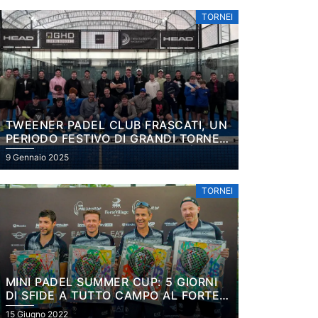
TORNEI
TWEENER PADEL CLUB FRASCATI, UN
PERIODO FESTIVO DI GRANDI TORNEI:
NEL PLATINUM VINCONO SCARÀ E DE
9 Gennaio 2025
LUCIA
TORNEI
MINI PADEL SUMMER CUP: 5 GIORNI
DI SFIDE A TUTTO CAMPO AL FORTE
VILLAGE RESORT
15 Giugno 2022