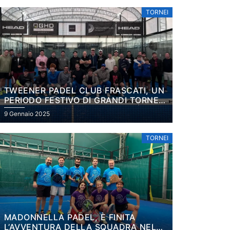
TORNEI
TWEENER PADEL CLUB FRASCATI, UN
PERIODO FESTIVO DI GRANDI TORNEI:
NEL PLATINUM VINCONO SCARÀ E DE
9 Gennaio 2025
LUCIA
TORNEI
MADONNELLA PADEL, È FINITA
L’AVVENTURA DELLA SQUADRA NEL