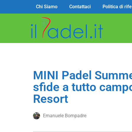
Chi Siamo
Contattaci
Politica di ri
MINI Padel Summer
sfide a tutto campo
Resort
Emanuele Bompadre