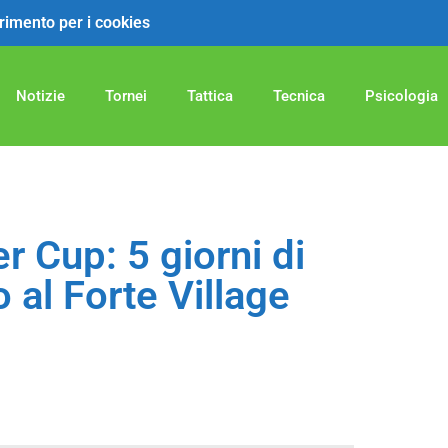
ferimento per i cookies
Notizie
Tornei
Tattica
Tecnica
Psicologia
 Cup: 5 giorni di
 al Forte Village