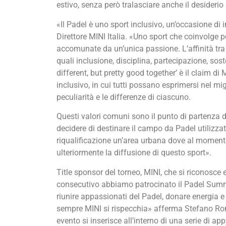
estivo, senza però tralasciare anche il desiderio 
«Il Padel è uno sport inclusivo, un’occasione di 
Direttore MINI Italia. «Uno sport che coinvolge pe
accomunate da un’unica passione. L’affinità tra
quali inclusione, disciplina, partecipazione, sost
different, but pretty good together’ è il claim di 
inclusivo, in cui tutti possano esprimersi nel m
peculiarità e le differenze di ciascuno.
Questi valori comuni sono il punto di partenza 
decidere di destinare il campo da Padel utilizz
riqualificazione un’area urbana dove al moment
ulteriormente la diffusione di questo sport».
Title sponsor del torneo, MINI, che si riconosce e
consecutivo abbiamo patrocinato il Padel Summ
riunire appassionati del Padel, donare energia e 
sempre MINI si rispecchia» afferma Stefano Ronz
evento si inserisce all’interno di una serie di a