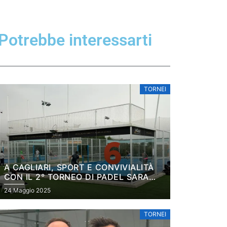
Potrebbe interessarti
TORNEI
A CAGLIARI, SPORT E CONVIVIALITÀ
CON IL 2° TORNEO DI PADEL SARA
CUP IN PROGRAMMA IL 14 GIUGNO
24 Maggio 2025
TORNEI