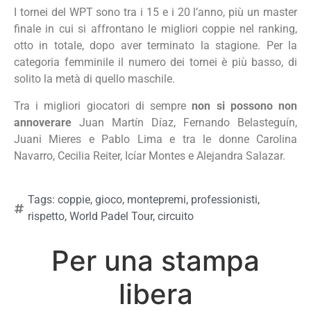
I tornei del WPT sono tra i 15 e i 20 l’anno, più un master
finale in cui si affrontano le migliori coppie nel ranking,
otto in totale, dopo aver terminato la stagione. Per la
categoria femminile il numero dei tornei è più basso, di
solito la metà di quello maschile.
Tra i migliori giocatori di sempre
non si possono non
annoverare
Juan Martín Díaz, Fernando Belasteguín,
Juani Mieres e Pablo Lima e tra le donne Carolina
Navarro, Cecilia Reiter, Icíar Montes e Alejandra Salazar.
Tags:
coppie
,
gioco
,
montepremi
,
professionisti
,
rispetto
,
World Padel Tour
,
circuito
Per una stampa
libera