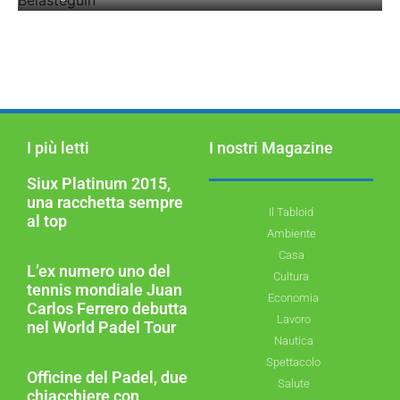
FERNANDO BELASTEGUÍN
I più letti
I nostri Magazine
Siux Platinum 2015,
una racchetta sempre
Il Tabloid
al top
Ambiente
Casa
L’ex numero uno del
Cultura
tennis mondiale Juan
Economia
Carlos Ferrero debutta
Lavoro
nel World Padel Tour
Nautica
Spettacolo
Officine del Padel, due
Salute
chiacchiere con