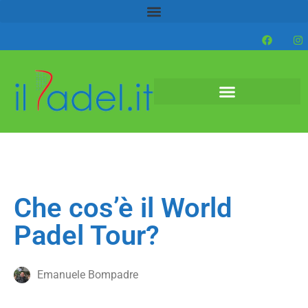
Che cos’è il World
Padel Tour?
Emanuele Bompadre