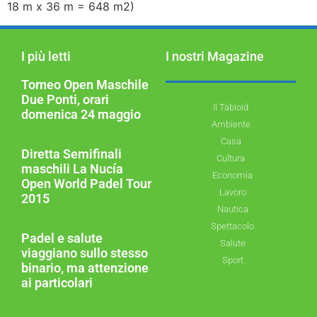
18 m x 36 m = 648 m2)
I più letti
I nostri Magazine
Torneo Open Maschile
Due Ponti, orari
Il Tabloid
domenica 24 maggio
Ambiente
Casa
Diretta Semifinali
Cultura
maschili La Nucía
Economia
Open World Padel Tour
Lavoro
2015
Nautica
Spettacolo
Padel e salute
Salute
viaggiano sullo stesso
Sport
binario, ma attenzione
ai particolari