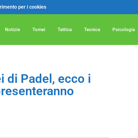
ferimento per i cookies
Notizie
Tornei
Tattica
Tecnica
Psicologia
 di Padel, ecco i
presenteranno