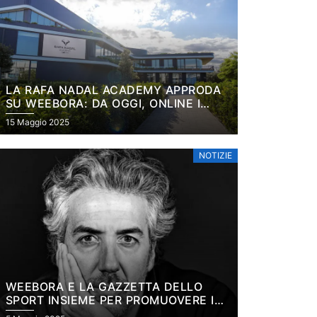
LA RAFA NADAL ACADEMY APPRODA
SU WEEBORA: DA OGGI, ONLINE I
PROGRAMMI PADEL DELLA
15 Maggio 2025
PRESTIGIOSA ACCADEMIA DI
MALLORCA
NOTIZIE
WEEBORA E LA GAZZETTA DELLO
SPORT INSIEME PER PROMUOVERE IL
TURISMO SPORTIVO NEL PADEL