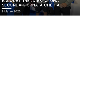
RACQUET TREND EXPO, UNA
SECONDA GIORNATA CHE HA
DIVERTITO TUTTI
8 Marzo 2025