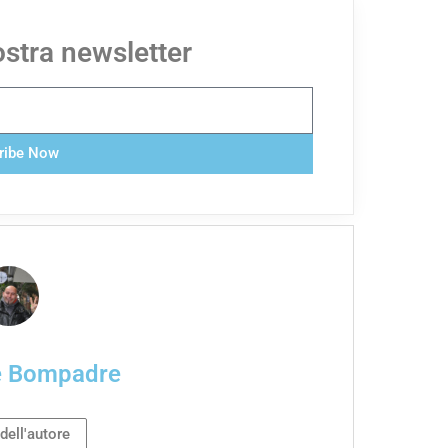
nostra newsletter
ribe Now
e Bompadre
 dell'autore