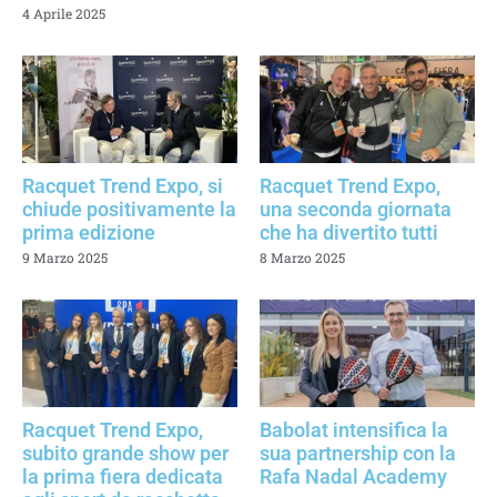
4 Aprile 2025
Racquet Trend Expo, si
Racquet Trend Expo,
chiude positivamente la
una seconda giornata
prima edizione
che ha divertito tutti
9 Marzo 2025
8 Marzo 2025
Racquet Trend Expo,
Babolat intensifica la
subito grande show per
sua partnership con la
la prima fiera dedicata
Rafa Nadal Academy