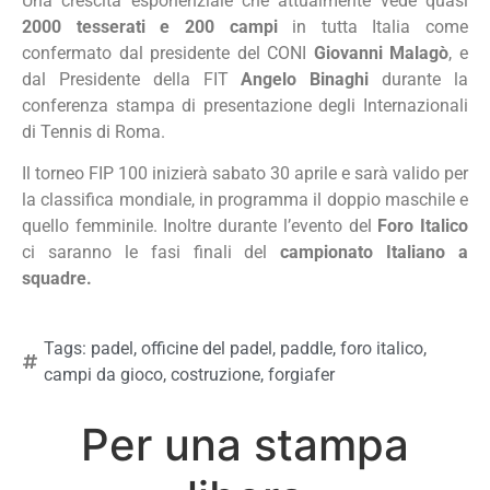
Una crescita esponenziale che attualmente vede quasi
2000 tesserati e 200 campi
in tutta Italia come
confermato dal presidente del CONI
Giovanni Malagò
, e
dal Presidente della FIT
Angelo Binaghi
durante la
conferenza stampa di presentazione degli Internazionali
di Tennis di Roma.
Il torneo FIP 100 inizierà sabato 30 aprile e sarà valido per
la classifica mondiale, in programma il doppio maschile e
quello femminile. Inoltre durante l’evento del
Foro Italico
ci saranno le fasi finali del
campionato Italiano a
squadre.
Tags:
padel
,
officine del padel
,
paddle
,
foro italico
,
campi da gioco
,
costruzione
,
forgiafer
Per una stampa