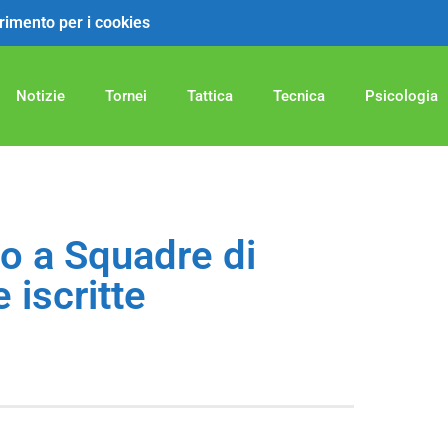
ferimento per i cookies
Notizie
Tornei
Tattica
Tecnica
Psicologia
o a Squadre di
 iscritte