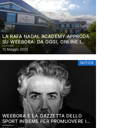
LA RAFA NADAL ACADEMY APPRODA
SU WEEBORA: DA OGGI, ONLINE I
PROGRAMMI PADEL DELLA
15 Maggio 2025
PRESTIGIOSA ACCADEMIA DI
MALLORCA
NOTIZIE
WEEBORA E LA GAZZETTA DELLO
SPORT INSIEME PER PROMUOVERE IL
TURISMO SPORTIVO NEL PADEL