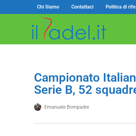
Chi Siamo
Contattaci
Politica di ri
Campionato Italian
Serie B, 52 squadre
Emanuele Bompadre