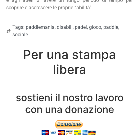
e agli atleti di avere un lungo periodo di tempo per
scoprire e accrescere le proprie “abilità”.
Tags:
paddlemania
,
disabili
,
padel
,
gioco
,
paddle
,
sociale
Per una stampa
libera
sostieni il nostro lavoro
con una donazione