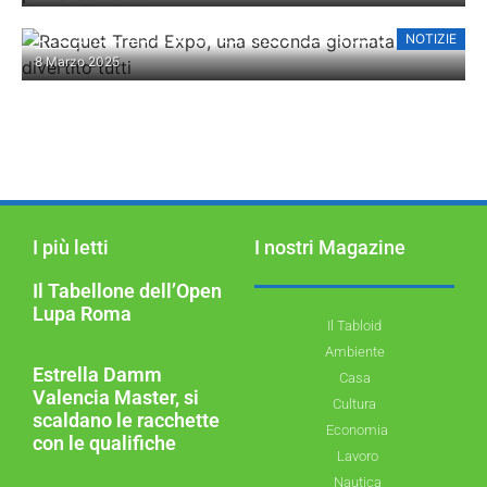
NOTIZIE
RACQUET TREND EXPO, UNA SECONDA
8 Marzo 2025
GIORNATA CHE HA DIVERTITO TUTTI
I più letti
I nostri Magazine
Il Tabellone dell’Open
Lupa Roma
Il Tabloid
Ambiente
Estrella Damm
Casa
Valencia Master, si
Cultura
scaldano le racchette
Economia
con le qualifiche
Lavoro
Nautica