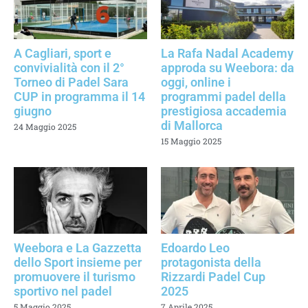
A Cagliari, sport e
La Rafa Nadal Academy
convivialità con il 2°
approda su Weebora: da
Torneo di Padel Sara
oggi, online i
CUP in programma il 14
programmi padel della
giugno
prestigiosa accademia
di Mallorca
24 Maggio 2025
15 Maggio 2025
Weebora e La Gazzetta
Edoardo Leo
dello Sport insieme per
protagonista della
promuovere il turismo
Rizzardi Padel Cup
sportivo nel padel
2025
5 Maggio 2025
7 Aprile 2025