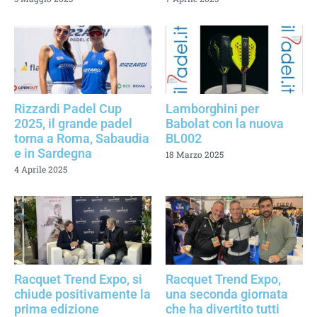
Rizzardi Padel Cup
Lamborghini per
2025, il grande padel
Babolat con la nuova
torna a Roma, Sabaudia
BL002
e in Sardegna
18 Marzo 2025
4 Aprile 2025
Racquet Trend Expo, si
Racquet Trend Expo,
chiude positivamente la
una seconda giornata
prima edizione
che ha divertito tutti