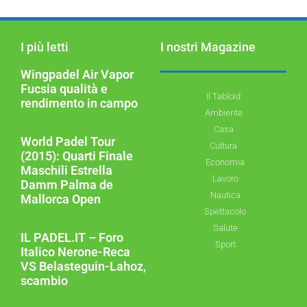
I più letti
I nostri Magazine
Wingpadel Air Vapor
Fucsia qualità e
Il Tabloid
rendimento in campo
Ambiente
Casa
World Padel Tour
Cultura
(2015): Quarti Finale
Economia
Maschili Estrella
Lavoro
Damm Palma de
Nautica
Mallorca Open
Spettacolo
Salute
IL PADEL.IT – Foro
Sport
Italico Nerone-Reca
VS Belasteguin-Lahoz,
scambio