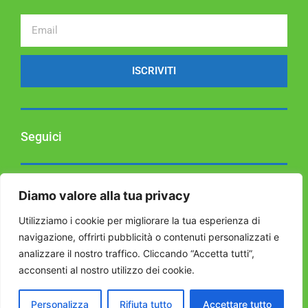
ISCRIVITI
Seguici
Facebook
Diamo valore alla tua privacy
Instagram
Utilizziamo i cookie per migliorare la tua esperienza di
navigazione, offrirti pubblicità o contenuti personalizzati e
analizzare il nostro traffico. Cliccando “Accetta tutti”,
acconsenti al nostro utilizzo dei cookie.
Personalizza
Rifiuta tutto
Accettare tutto
Copyright 2019 © All rights Reserved. Design by GeeSee ADV