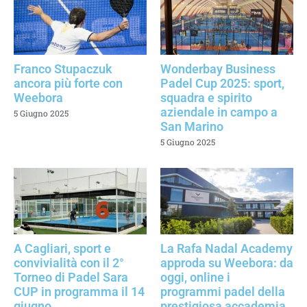
Franco Stupaczuk
Wonderbay Business
ancora più forte con
Padel Cup 2025: sport,
Weebora
squadra e spirito
aziendale in campo a
5 Giugno 2025
San Marino
5 Giugno 2025
A Cagliari, sport e
La Rafa Nadal Academy
convivialità con il 2°
approda su Weebora: da
Torneo di Padel Sara
oggi, online i
CUP in programma il 14
programmi padel della
giugno
prestigiosa accademia