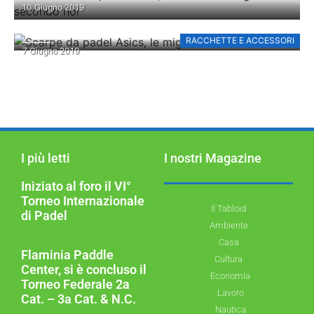
10 Giugno 2019
MIGLIORI SECONDO NOI
RACCHETTE E ACCESSORI
SCARPE DA PADEL ASICS, LE MIGLIORI DEL
7 Giugno 2019
2019
I più letti
I nostri Magazine
Iniziato al foro il VI°
Torneo Internazionale
Il Tabloid
di Padel
Ambiente
Casa
Flaminia Paddle
Cultura
Center, si è concluso il
Economia
Torneo Federale 2a
Lavoro
Cat. – 3a Cat. & N.C.
Nautica