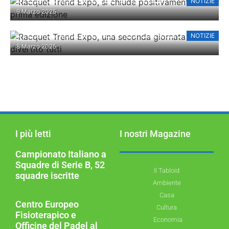
NOTIZIE
RACQUET TREND EXPO, SI CHIUDE
9 Marzo 2025
POSITIVAMENTE LA PRIMA EDIZIONE
NOTIZIE
RACQUET TREND EXPO, UNA SECONDA
8 Marzo 2025
GIORNATA CHE HA DIVERTITO TUTTI
I più letti
I nostri Magazine
Campionato Italiano a
Squadre di Serie B, 52
Il Tabloid
squadre iscritte
Ambiente
Casa
Centro Europeo
Cultura
Fisioterapico e
Economia
Officine del Padel al