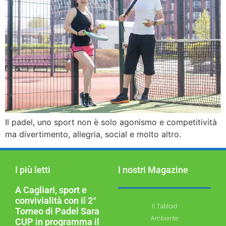
Il padel, uno sport non è solo agonismo e competitività
ma divertimento, allegria, social e molto altro.
I più letti
I nostri Magazine
A Cagliari, sport e
convivialità con il 2°
Il Tabloid
Torneo di Padel Sara
Ambiente
CUP in programma il